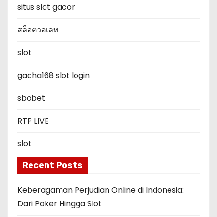
situs slot gacor
สล็อตวอเลท
slot
gacha168 slot login
sbobet
RTP LIVE
slot
Recent Posts
Keberagaman Perjudian Online di Indonesia:
Dari Poker Hingga Slot