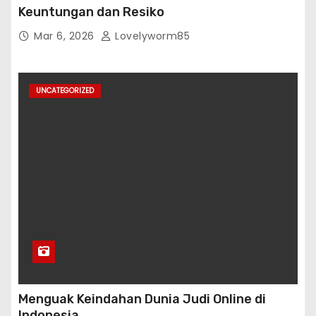
Keuntungan dan Resiko
Mar 6, 2026
Lovelyworm85
UNCATEGORIZED
Menguak Keindahan Dunia Judi Online di
Indonesia