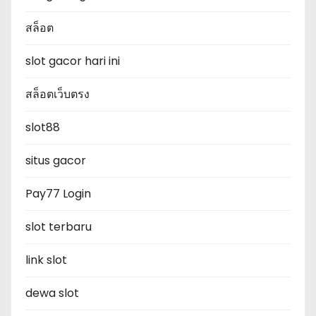
สล็อต
slot gacor hari ini
สล็อตเว็บตรง
slot88
situs gacor
Pay77 Login
slot terbaru
link slot
dewa slot