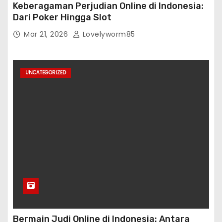
Keberagaman Perjudian Online di Indonesia:
Dari Poker Hingga Slot
Mar 21, 2026
Lovelyworm85
UNCATEGORIZED
Bermain Judi Online di Indonesia: Antara